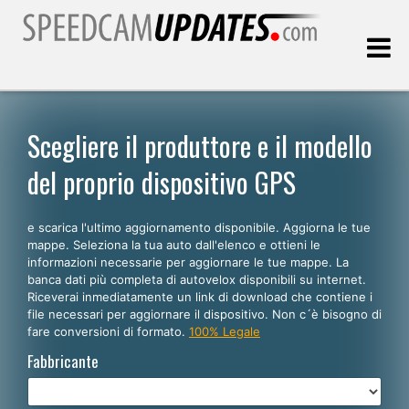
Ultimo aggiornamento::
08.08.2026
Scegliere il produttore e il modello
del proprio dispositivo GPS
Clienti
e scarica l'ultimo aggiornamento disponibile. Aggiorna le tue
SCEGLI LA LINGUA
mappe. Seleziona la tua auto dall'elenco e ottieni le
informazioni necessarie per aggiornare le tue mappe. La
Italiano
banca dati più completa di autovelox disponibili su internet.
Riceverai inmediatamente un link di download che contiene i
English
file necessari per aggiornare il dispositivo. Non c´è bisogno di
fare conversioni di formato.
100% Legale
Español
Fabbricante
Português
Deutsch