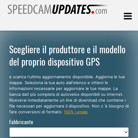
Ultimo aggiornamento::
09.08.2026
Scegliere il produttore e il modello
del proprio dispositivo GPS
Clienti
e scarica l'ultimo aggiornamento disponibile. Aggiorna le tue
SCEGLI LA LINGUA
mappe. Seleziona la tua auto dall'elenco e ottieni le
informazioni necessarie per aggiornare le tue mappe. La
Italiano
banca dati più completa di autovelox disponibili su internet.
Riceverai inmediatamente un link di download che contiene i
English
file necessari per aggiornare il dispositivo. Non c´è bisogno di
fare conversioni di formato.
100% Legale
Español
Fabbricante
Português
Deutsch