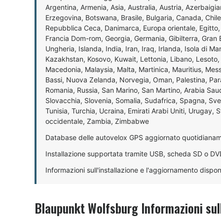
Argentina, Armenia, Asia, Australia, Austria, Azerbaigian
Erzegovina, Botswana, Brasile, Bulgaria, Canada, Chile
Repubblica Ceca, Danimarca, Europa orientale, Egitto, 
Francia Dom-rom, Georgia, Germania, Gibilterra, Gran
Ungheria, Islanda, India, Iran, Iraq, Irlanda, Isola di Ma
Kazakhstan, Kosovo, Kuwait, Lettonia, Libano, Lesoto, 
Macedonia, Malaysia, Malta, Martinica, Mauritius, Mes
Bassi, Nuova Zelanda, Norvegia, Oman, Palestina, Parag
Romania, Russia, San Marino, San Martino, Arabia Saudi
Slovacchia, Slovenia, Somalia, Sudafrica, Spagna, Sve
Tunisia, Turchia, Ucraina, Emirati Arabi Uniti, Urugay, 
occidentale, Zambia, Zimbabwe
Database delle autovelox GPS aggiornato quotidiana
Installazione supportata tramite USB, scheda SD o DV
Informazioni sull'installazione e l'aggiornamento dispon
Blaupunkt Wolfsburg Informazioni sul