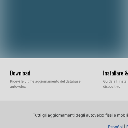
Download
Installare 
Ricevi le ultime aggiornamento del database
Guida all´insta
autovelox
dispositivo
Tutti gli aggiornamenti degli autovelox fissi e mobili
Español
|