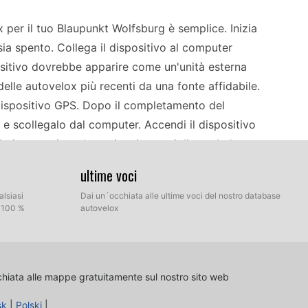
x per il tuo Blaupunkt Wolfsburg è semplice. Inizia
sia spento. Collega il dispositivo al computer
ositivo dovrebbe apparire come un'unità esterna
elle autovelox più recenti da una fonte affidabile.
ul dispositivo GPS. Dopo il completamento del
o e scollegalo dal computer. Accendi il dispositivo
ati e pronti per la navigazione, migliorando la
ultime voci
alsiasi
Dai un´occhiata alle ultime voci del nostro database
offline di riferimento può semplificare
l 100 %
autovelox
te le posizioni degli autovelox, sono necessari
disponibilità di nuovi aggiornamenti per
e telecamere di controllo della velocità lungo il
chiata alle mappe gratuitamente sul nostro sito web
 si viaggia in tutta Europa, dove i limiti di
ti dedicati all'aggiornamento del dispositivo
sk
|
Polski
|