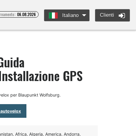
ornamento::
06.08.2026
Clienti
Italiano
Guida
'Installazione GPS
velox per Blaupunkt Wolfsburg.
 autovelox
istan, Africa, Algeria, America, Andorra,