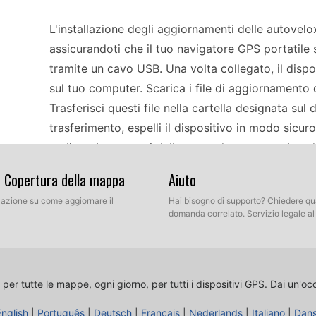
L'installazione degli aggiornamenti delle autovelo
assicurandoti che il tuo navigatore GPS portatile 
tramite un cavo USB. Una volta collegato, il disp
sul tuo computer. Scarica i file di aggiornamento d
Trasferisci questi file nella cartella designata s
trasferimento, espelli il dispositivo in modo sicur
e gli aggiornamenti delle autovelox saranno install
pianificazione del tuo percorso in Europa.
& Copertura della mappa
Aiuto
llazione su come aggiornare il
Hai bisogno di supporto? Chiedere qu
Usare il Blaupunkt Wolfsburg come strumento GPS 
domanda correlato. Servizio legale a
notevolmente la tua guida. Per mantenere aggiorna
aggiornamenti manuali. Controlla regolarmente la 
assicurarti di avere informazioni precise su tutor 
 per tutte le mappe, ogni giorno, per tutti i dispositivi GPS.
Dai un'oc
tuo percorso. Questo è particolarmente utile quando
English
|
Português
velocità possono variare notevolmente. Pochi minu
|
Deutsch
|
Français
|
Nederlands
|
Italiano
|
Dan