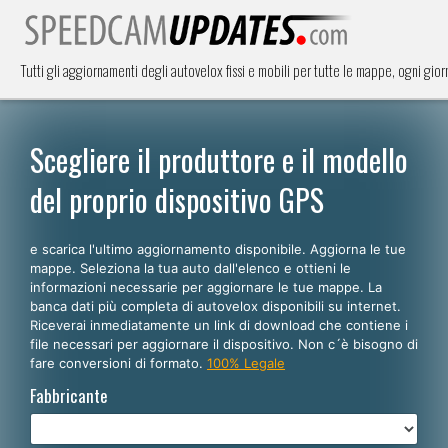
Tutti gli aggiornamenti degli autovelox fissi e mobili per tutte le mappe, ogni giorno
Scegliere il produttore e il modello
del proprio dispositivo GPS
e scarica l'ultimo aggiornamento disponibile. Aggiorna le tue
mappe. Seleziona la tua auto dall'elenco e ottieni le
informazioni necessarie per aggiornare le tue mappe. La
banca dati più completa di autovelox disponibili su internet.
Riceverai inmediatamente un link di download che contiene i
file necessari per aggiornare il dispositivo. Non c´è bisogno di
fare conversioni di formato.
100% Legale
Fabbricante