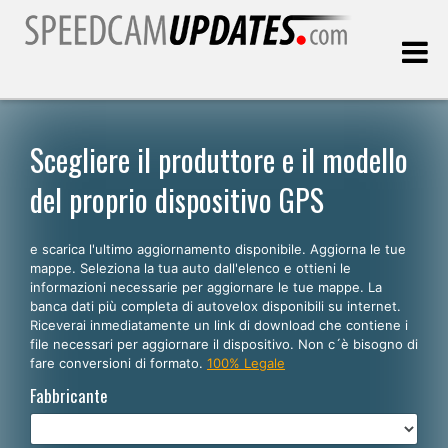
Ultimo aggiornamento::
06.08.2026
Scegliere il produttore e il modello
del proprio dispositivo GPS
Clienti
e scarica l'ultimo aggiornamento disponibile. Aggiorna le tue
SCEGLI LA LINGUA
mappe. Seleziona la tua auto dall'elenco e ottieni le
informazioni necessarie per aggiornare le tue mappe. La
Italiano
banca dati più completa di autovelox disponibili su internet.
Riceverai inmediatamente un link di download che contiene i
English
file necessari per aggiornare il dispositivo. Non c´è bisogno di
fare conversioni di formato.
100% Legale
Español
Fabbricante
Português
Deutsch