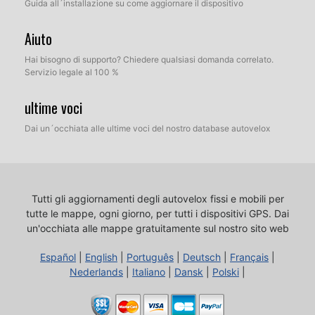
Guida all´installazione su come aggiornare il dispositivo
Aiuto
Hai bisogno di supporto? Chiedere qualsiasi domanda correlato.
Servizio legale al 100 %
ultime voci
Dai un´occhiata alle ultime voci del nostro database autovelox
Tutti gli aggiornamenti degli autovelox fissi e mobili per
tutte le mappe, ogni giorno, per tutti i dispositivi GPS.
Dai
un'occhiata alle mappe gratuitamente sul nostro sito web
Español
|
English
|
Português
|
Deutsch
|
Français
|
Nederlands
|
Italiano
|
Dansk
|
Polski
|