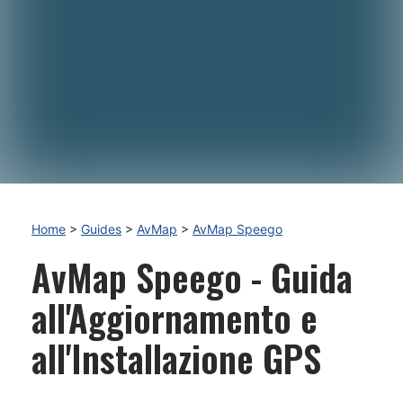
Home
>
Guides
>
AvMap
>
AvMap Speego
AvMap Speego - Guida
all'Aggiornamento e
all'Installazione GPS