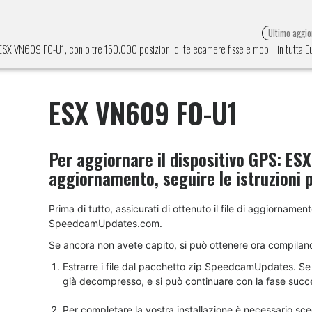
Ultimo aggi
e ESX VN609 FO-U1, con oltre 150.000 posizioni di telecamere fisse e mobili in tutta 
ESX VN609 FO-U1
Per aggiornare il dispositivo GPS:
ESX
aggiornamento, seguire le istruzioni 
Prima di tutto, assicurati di ottenuto il file di aggiornam
SpeedcamUpdates.com.
Se ancora non avete capito, si può ottenere ora compilan
Estrarre i file dal pacchetto zip SpeedcamUpdates. Se il
già decompresso, e si può continuare con la fase succes
Per completare la vostra installazione è necessario sceg