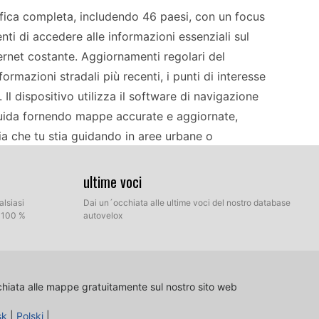
ica completa, includendo 46 paesi, con un focus
nti di accedere alle informazioni essenziali sul
ernet costante. Aggiornamenti regolari del
rmazioni stradali più recenti, i punti di interesse
Il dispositivo utilizza il software di navigazione
guida fornendo mappe accurate e aggiornate,
ia che tu stia guidando in aree urbane o
ultime voci
l processo di installazione tramite USB e scheda
alsiasi
Dai un´occhiata alle ultime voci del nostro database
l 100 %
autovelox
ltimi file delle mappe su una scheda SD, quindi
i guida attraverso il processo di aggiornamento,
uove mappe senza difficoltà tecniche. Questo
ti, mantenendo il tuo sistema di navigazione
chiata alle mappe gratuitamente sul nostro sito web
ri sono fondamentali per mantenere prestazioni di
sk
|
Polski
|