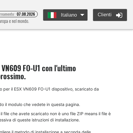
ornamento::
07.08.2026
Clienti
Italiano
Europa e nel mondo.
 VN609 FO-U1
con l'ultimo
prossimo.
ento per il ESX VN609 FO-U1 dispositivo, scaricato da
do il modulo che vedete in questa pagina.
 file che avete scaricato non è uno file ZIP means il file è
siva di queste istruzioni di installazione.
liere il metodo di installazione a seconda delle