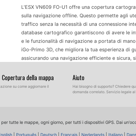
L'ESX VN609 FO-U1 offre una copertura cartograf
sulla navigazione offline. Questo permette agli ute
traffico senza la necessità di una connessione int
database cartografico garantiscono di avere le info
e le funzionalità di navigazione a portata di mano. 
iGo-Primo 3D, che migliora la tua esperienza di 
assicurando una navigazione efficiente e sicura, s
esplorando percorsi rurali.
& Copertura della mappa
Aiuto
llazione su come aggiornare il
Aggiornare l'ESX VN609 FO-U1 è semplice grazie a
Hai bisogno di supporto? Chiedere qu
domanda correlato. Servizio legale a
SD. Per aggiornare le mappe, basta scaricare gli u
inserirla nel dispositivo. L'interfaccia intuitiva t
assicurando che tu possa installare facilmente n
metodo consente aggiornamenti rapidi ed efficien
 per tutte le mappe, ogni giorno, per tutti i dispositivi GPS.
Dai un'oc
aggiornato e affidabile. Gli aggiornamenti regola
English
|
Português
|
Deutsch
|
Français
|
Nederlands
|
Italiano
|
Dan