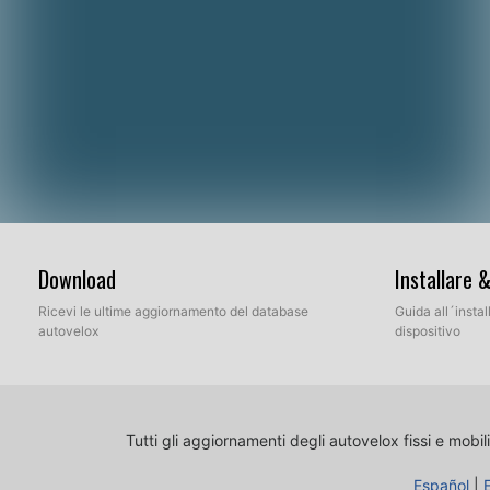
Download
Installare 
Ricevi le ultime aggiornamento del database
Guida all´insta
autovelox
dispositivo
Tutti gli aggiornamenti degli autovelox fissi e mobili
Español
|