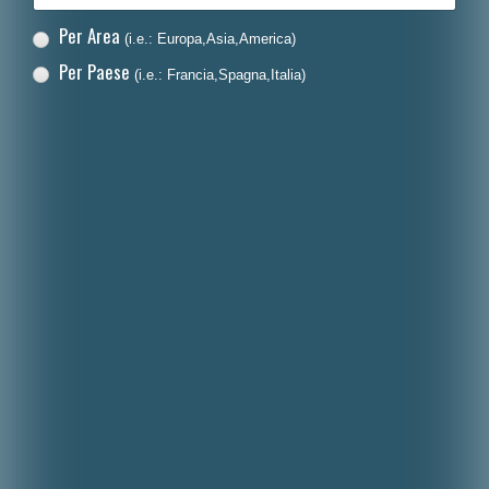
Per Area
(i.e.: Europa,Asia,America)
Per Paese
(i.e.: Francia,Spagna,Italia)