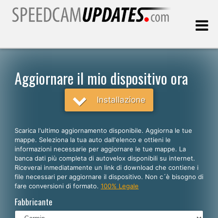
Ultimo aggiornamento::
08.08.2026
Aggiornare il mio dispositivo ora
Clienti
Installazione
SCEGLI LA LINGUA
Scarica l'ultimo aggiornamento disponibile. Aggiorna le tue
mappe. Seleziona la tua auto dall'elenco e ottieni le
Italiano
informazioni necessarie per aggiornare le tue mappe. La
banca dati più completa di autovelox disponibili su internet.
English
Riceverai inmediatamente un link di download che contiene i
file necessari per aggiornare il dispositivo. Non c´è bisogno di
Español
fare conversioni di formato.
100% Legale
Português
Fabbricante
Deutsch