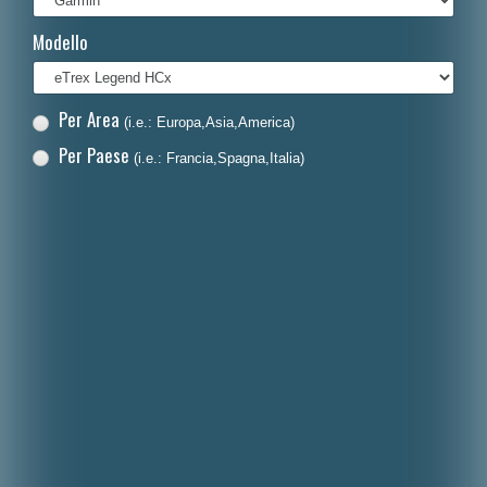
Français
Modello
Polski
Nederlands
Per Area
(i.e.: Europa,Asia,America)
Dansk
Per Paese
(i.e.: Francia,Spagna,Italia)