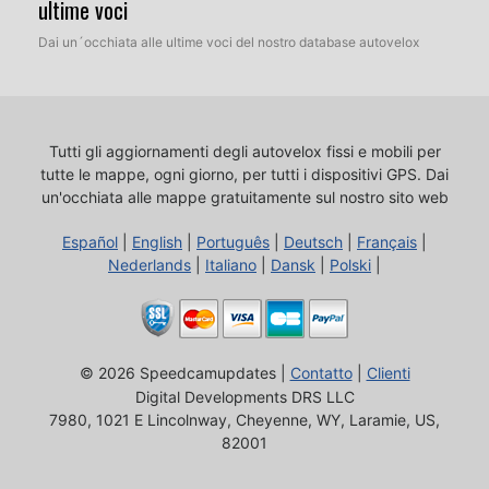
ultime voci
Dai un´occhiata alle ultime voci del nostro database autovelox
Tutti gli aggiornamenti degli autovelox fissi e mobili per
tutte le mappe, ogni giorno, per tutti i dispositivi GPS.
Dai
un'occhiata alle mappe gratuitamente sul nostro sito web
Español
|
English
|
Português
|
Deutsch
|
Français
|
Nederlands
|
Italiano
|
Dansk
|
Polski
|
© 2026 Speedcamupdates |
Contatto
|
Clienti
Digital Developments DRS LLC
7980, 1021 E Lincolnway, Cheyenne, WY, Laramie, US,
82001