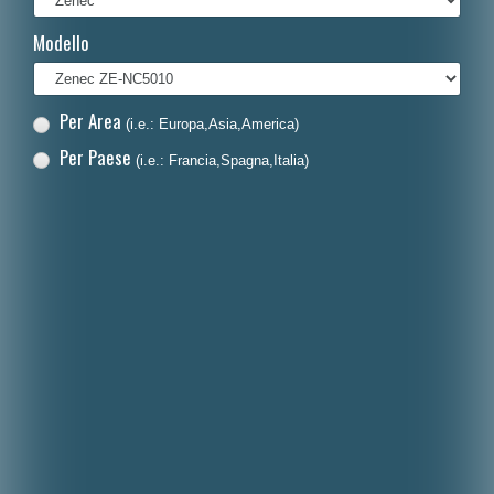
Français
Modello
Polski
Nederlands
Per Area
(i.e.: Europa,Asia,America)
Dansk
Per Paese
(i.e.: Francia,Spagna,Italia)