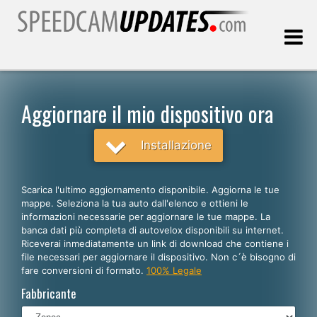
Ultimo aggiornamento::
09.08.2026
Aggiornare il mio dispositivo ora
Clienti
Installazione
SCEGLI LA LINGUA
Scarica l'ultimo aggiornamento disponibile. Aggiorna le tue
mappe. Seleziona la tua auto dall'elenco e ottieni le
Italiano
informazioni necessarie per aggiornare le tue mappe. La
banca dati più completa di autovelox disponibili su internet.
English
Riceverai inmediatamente un link di download che contiene i
file necessari per aggiornare il dispositivo. Non c´è bisogno di
Español
fare conversioni di formato.
100% Legale
Português
Fabbricante
Deutsch