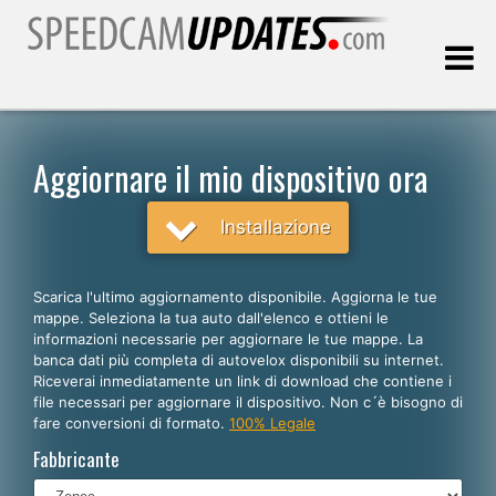
Ultimo aggiornamento::
09.08.2026
Aggiornare il mio dispositivo ora
Clienti
Installazione
SCEGLI LA LINGUA
Scarica l'ultimo aggiornamento disponibile. Aggiorna le tue
mappe. Seleziona la tua auto dall'elenco e ottieni le
Italiano
informazioni necessarie per aggiornare le tue mappe. La
banca dati più completa di autovelox disponibili su internet.
English
Riceverai inmediatamente un link di download che contiene i
file necessari per aggiornare il dispositivo. Non c´è bisogno di
Español
fare conversioni di formato.
100% Legale
Português
Fabbricante
Deutsch