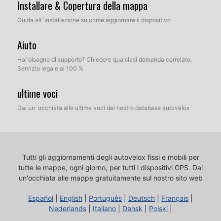
Installare & Copertura della mappa
Guida all´installazione su come aggiornare il dispositivo
Aiuto
Hai bisogno di supporto? Chiedere qualsiasi domanda correlato.
Servizio legale al 100 %
ultime voci
Dai un´occhiata alle ultime voci del nostro database autovelox
Tutti gli aggiornamenti degli autovelox fissi e mobili per
tutte le mappe, ogni giorno, per tutti i dispositivi GPS.
Dai
un'occhiata alle mappe gratuitamente sul nostro sito web
Español
|
English
|
Português
|
Deutsch
|
Français
|
Nederlands
|
Italiano
|
Dansk
|
Polski
|