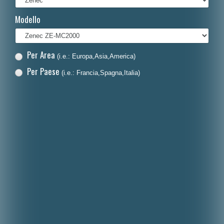
Français
Modello
Polski
Nederlands
Per Area
(i.e.: Europa,Asia,America)
Dansk
Per Paese
(i.e.: Francia,Spagna,Italia)