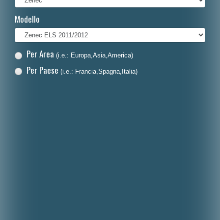
Français
Modello
Polski
Nederlands
Per Area
(i.e.: Europa,Asia,America)
Dansk
Per Paese
(i.e.: Francia,Spagna,Italia)