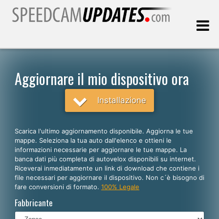
Ultimo aggiornamento::
08.08.2026
Aggiornare il mio dispositivo ora
Clienti
Installazione
SCEGLI LA LINGUA
Scarica l'ultimo aggiornamento disponibile. Aggiorna le tue
mappe. Seleziona la tua auto dall'elenco e ottieni le
Italiano
informazioni necessarie per aggiornare le tue mappe. La
banca dati più completa di autovelox disponibili su internet.
English
Riceverai inmediatamente un link di download che contiene i
file necessari per aggiornare il dispositivo. Non c´è bisogno di
Español
fare conversioni di formato.
100% Legale
Português
Fabbricante
Deutsch