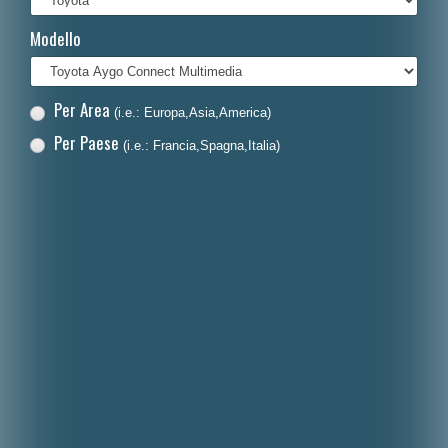
Français
Modello
Polski
Nederlands
Per Area
(i.e.: Europa,Asia,America)
Dansk
Per Paese
(i.e.: Francia,Spagna,Italia)