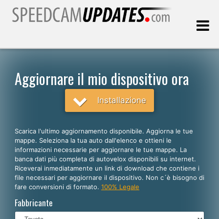
Ultimo aggiornamento::
09.08.2026
Aggiornare il mio dispositivo ora
Clienti
Installazione
SCEGLI LA LINGUA
Scarica l'ultimo aggiornamento disponibile. Aggiorna le tue
mappe. Seleziona la tua auto dall'elenco e ottieni le
Italiano
informazioni necessarie per aggiornare le tue mappe. La
banca dati più completa di autovelox disponibili su internet.
English
Riceverai inmediatamente un link di download che contiene i
file necessari per aggiornare il dispositivo. Non c´è bisogno di
Español
fare conversioni di formato.
100% Legale
Português
Fabbricante
Deutsch