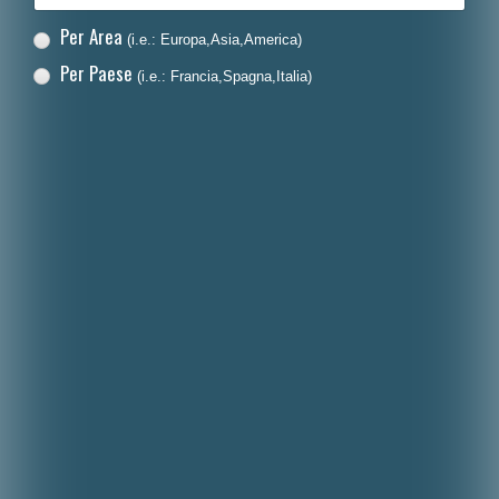
Per Area
(i.e.: Europa,Asia,America)
Per Paese
(i.e.: Francia,Spagna,Italia)