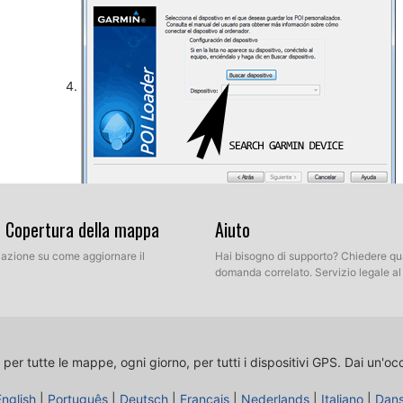
Così, come spiegato in precedenza, selezionare la cartel
& Copertura della mappa
Aiuto
decompressi del nostro database. Ora si può scegliere 
Selezionare Modalità Espressa.
llazione su come aggiornare il
Hai bisogno di supporto? Chiedere qu
domanda correlato. Servizio legale a
 per tutte le mappe, ogni giorno, per tutti i dispositivi GPS.
Dai un'oc
English
|
Português
|
Deutsch
|
Français
|
Nederlands
|
Italiano
|
Dan