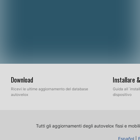
Download
Installare 
Ricevi le ultime aggiornamento del database
Guida all´insta
autovelox
dispositivo
Tutti gli aggiornamenti degli autovelox fissi e mobili
Español
|