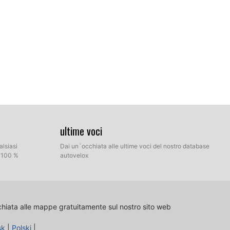
la di destinazione sul vostro hard disk che contiene i file
ultime voci
tra la modalità Express e la modalità manuale.
alsiasi
Dai un´occhiata alle ultime voci del nostro database
l 100 %
autovelox
chiata alle mappe gratuitamente sul nostro sito web
sk
|
Polski
|