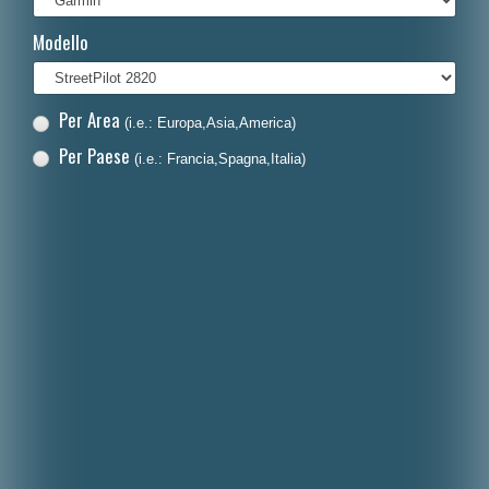
Français
Modello
Polski
Nederlands
Per Area
(i.e.: Europa,Asia,America)
Dansk
Per Paese
(i.e.: Francia,Spagna,Italia)