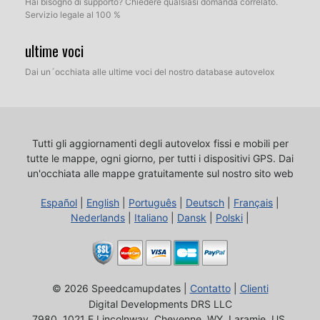
Hai bisogno di supporto? Chiedere qualsiasi domanda correlato.
Servizio legale al 100 %
ultime voci
Dai un´occhiata alle ultime voci del nostro database autovelox
Tutti gli aggiornamenti degli autovelox fissi e mobili per
tutte le mappe, ogni giorno, per tutti i dispositivi GPS.
Dai
un'occhiata alle mappe gratuitamente sul nostro sito web
Español
|
English
|
Português
|
Deutsch
|
Français
|
Nederlands
|
Italiano
|
Dansk
|
Polski
|
© 2026 Speedcamupdates |
Contatto
|
Clienti
Digital Developments DRS LLC
7980, 1021 E Lincolnway, Cheyenne, WY, Laramie, US,