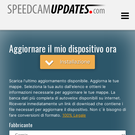
Ultimo aggiornamento::
06.08.2026
Aggiornare il mio dispositivo ora
Clienti
Installazione
SCEGLI LA LINGUA
Scarica l'ultimo aggiornamento disponibile. Aggiorna le tue
mappe. Seleziona la tua auto dall'elenco e ottieni le
Italiano
informazioni necessarie per aggiornare le tue mappe. La
banca dati più completa di autovelox disponibili su internet.
English
Riceverai inmediatamente un link di download che contiene i
file necessari per aggiornare il dispositivo. Non c´è bisogno di
Español
fare conversioni di formato.
100% Legale
Português
Fabbricante
Deutsch