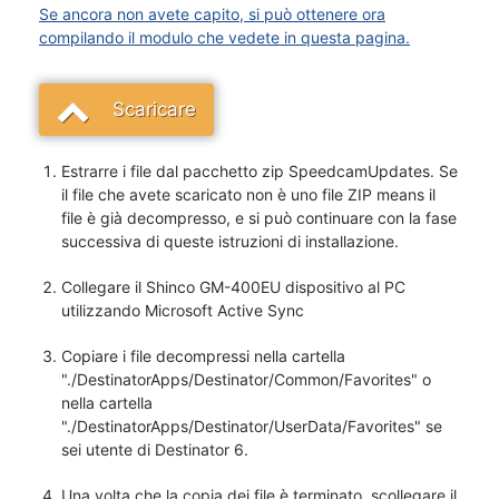
Se ancora non avete capito, si può ottenere ora
compilando il modulo che vedete in questa pagina.
Scaricare
Estrarre i file dal pacchetto zip SpeedcamUpdates. Se
il file che avete scaricato non è uno file ZIP means il
file è già decompresso, e si può continuare con la fase
successiva di queste istruzioni di installazione.
Collegare il Shinco GM-400EU dispositivo al PC
utilizzando Microsoft Active Sync
Copiare i file decompressi nella cartella
"./DestinatorApps/Destinator/Common/Favorites" o
nella cartella
"./DestinatorApps/Destinator/UserData/Favorites" se
sei utente di Destinator 6.
Una volta che la copia dei file è terminato, scollegare il