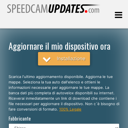
Ultimo aggiornamento::
06.08.2026
Aggiornare il mio dispositivo ora
Clienti
Installazione
SCEGLI LA LINGUA
Scarica l'ultimo aggiornamento disponibile. Aggiorna le tue
mappe. Seleziona la tua auto dall'elenco e ottieni le
Italiano
informazioni necessarie per aggiornare le tue mappe. La
banca dati più completa di autovelox disponibili su internet.
English
Riceverai inmediatamente un link di download che contiene i
file necessari per aggiornare il dispositivo. Non c´è bisogno di
Español
fare conversioni di formato.
100% Legale
Português
Fabbricante
Deutsch