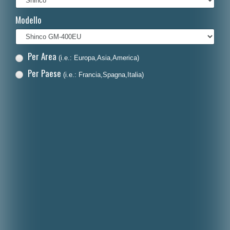
Français
Modello
Polski
Nederlands
Per Area
(i.e.: Europa,Asia,America)
Dansk
Per Paese
(i.e.: Francia,Spagna,Italia)