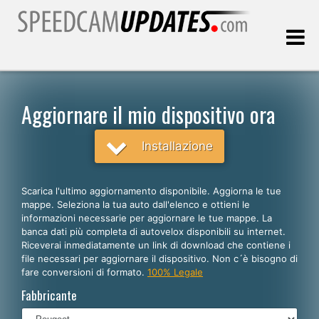
Ultimo aggiornamento::
07.08.2026
Aggiornare il mio dispositivo ora
Clienti
Installazione
SCEGLI LA LINGUA
Scarica l'ultimo aggiornamento disponibile. Aggiorna le tue
mappe. Seleziona la tua auto dall'elenco e ottieni le
Italiano
informazioni necessarie per aggiornare le tue mappe. La
banca dati più completa di autovelox disponibili su internet.
English
Riceverai inmediatamente un link di download che contiene i
file necessari per aggiornare il dispositivo. Non c´è bisogno di
Español
fare conversioni di formato.
100% Legale
Português
Fabbricante
Deutsch