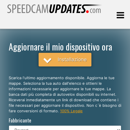
Ultimo aggiornamento::
07.08.2026
Aggiornare il mio dispositivo ora
Clienti
Installazione
SCEGLI LA LINGUA
Scarica l'ultimo aggiornamento disponibile. Aggiorna le tue
mappe. Seleziona la tua auto dall'elenco e ottieni le
Italiano
informazioni necessarie per aggiornare le tue mappe. La
banca dati più completa di autovelox disponibili su internet.
English
Riceverai inmediatamente un link di download che contiene i
file necessari per aggiornare il dispositivo. Non c´è bisogno di
Español
fare conversioni di formato.
100% Legale
Português
Fabbricante
Deutsch