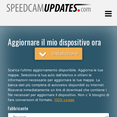
Ultimo aggiornamento::
09.08.2026
Aggiornare il mio dispositivo ora
Clienti
Installazione
SCEGLI LA LINGUA
Scarica l'ultimo aggiornamento disponibile. Aggiorna le tue
mappe. Seleziona la tua auto dall'elenco e ottieni le
Italiano
informazioni necessarie per aggiornare le tue mappe. La
banca dati più completa di autovelox disponibili su internet.
English
Riceverai inmediatamente un link di download che contiene i
file necessari per aggiornare il dispositivo. Non c´è bisogno di
Español
fare conversioni di formato.
100% Legale
Português
Fabbricante
Deutsch