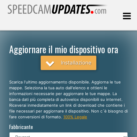
Ultimo aggiornamento::
06.08.2026
Aggiornare il mio dispositivo ora
Clienti
Installazione
SCEGLI LA LINGUA
Scarica l'ultimo aggiornamento disponibile. Aggiorna le tue
mappe. Seleziona la tua auto dall'elenco e ottieni le
Italiano
informazioni necessarie per aggiornare le tue mappe. La
banca dati più completa di autovelox disponibili su internet.
English
Riceverai inmediatamente un link di download che contiene i
file necessari per aggiornare il dispositivo. Non c´è bisogno di
Español
fare conversioni di formato.
100% Legale
Português
Fabbricante
Deutsch