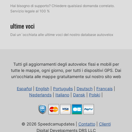
Hai bisogno di supporto? Chiedere qualsiasi domanda correlato.
Servizio legale al 100 %
ultime voci
Dai un´occhiata alle ultime voci del nostro database autovelox
Tutti gli aggiornamenti degli autovelox fissi e mobili per
tutte le mappe, ogni giorno, per tutti i dispositivi GPS.
Dai
un'occhiata alle mappe gratuitamente sul nostro sito web
Español
|
English
|
Português
|
Deutsch
|
Français
|
Nederlands
|
Italiano
|
Dansk
|
Polski
|
© 2026 Speedcamupdates |
Contatto
|
Clienti
Digital Developments DRS LLC