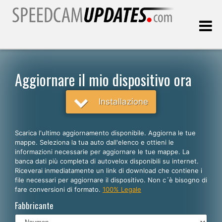
Ultimo aggiornamento::
06.08.2026
Aggiornare il mio dispositivo ora
Clienti
Installazione
SCEGLI LA LINGUA
Scarica l'ultimo aggiornamento disponibile. Aggiorna le tue
mappe. Seleziona la tua auto dall'elenco e ottieni le
Italiano
informazioni necessarie per aggiornare le tue mappe. La
banca dati più completa di autovelox disponibili su internet.
English
Riceverai inmediatamente un link di download che contiene i
file necessari per aggiornare il dispositivo. Non c´è bisogno di
Español
fare conversioni di formato.
100% Legale
Português
Fabbricante
Deutsch