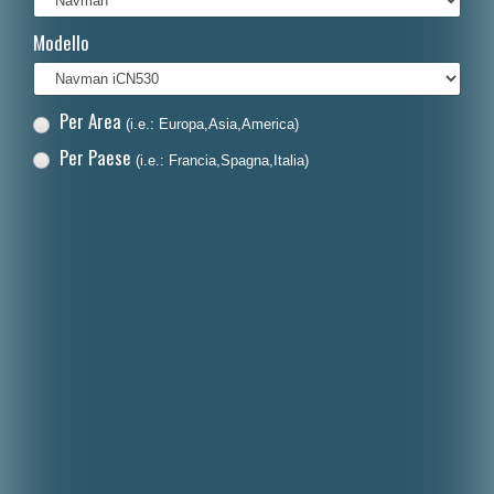
Français
Modello
Polski
Nederlands
Per Area
(i.e.: Europa,Asia,America)
Dansk
Per Paese
(i.e.: Francia,Spagna,Italia)