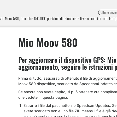
Ultimo aggi
e Mio Moov 580, con oltre 150.000 posizioni di telecamere fisse e mobili in tutta Euro
Mio Moov 580
Per aggiornare il dispositivo GPS:
Mio
aggiornamento, seguire le istruzioni 
Prima di tutto, assicurati di ottenuto il file di aggiornament
Moov 580 dispositivo, scaricato da SpeedcamUpdates.c
Se ancora non avete capito, si può ottenere ora compilan
che vedete in questa pagina.
Estrarre i file dal pacchetto zip SpeedcamUpdates. Se i
avete scaricato non è uno file ZIP means il file è già 
e si può continuare con la fase successiva di queste ist