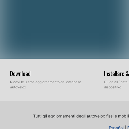
Download
Installare 
Ricevi le ultime aggiornamento del database
Guida all´insta
autovelox
dispositivo
Tutti gli aggiornamenti degli autovelox fissi e mobili
Español
|