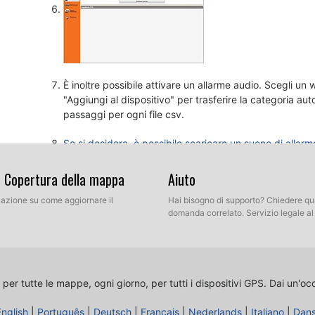
È inoltre possibile attivare un allarme audio. Scegli un w
"Aggiungi al dispositivo" per trasferire la categoria au
passaggi per ogni file csv.
Se si desidera, è possibile scaricare un suono di allarm
& Copertura della mappa
Aiuto
llazione su come aggiornare il
Hai bisogno di supporto? Chiedere qu
domanda correlato. Servizio legale a
 per tutte le mappe, ogni giorno, per tutti i dispositivi GPS.
Dai un'oc
English
|
Português
|
Deutsch
|
Français
|
Nederlands
|
Italiano
|
Dan