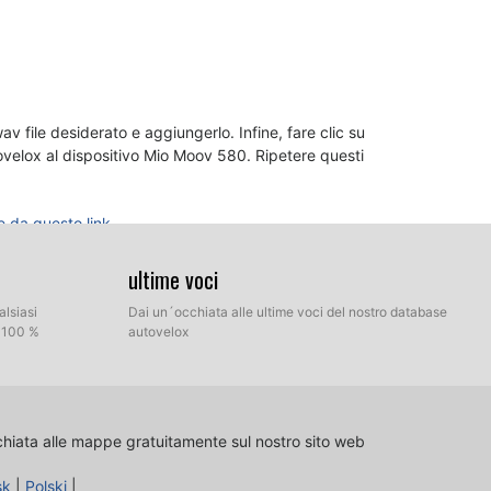
av file desiderato e aggiungerlo. Infine, fare clic su
tovelox al dispositivo Mio Moov 580. Ripetere questi
e da questo link.
ultime voci
alsiasi
Dai un´occhiata alle ultime voci del nostro database
l 100 %
autovelox
chiata alle mappe gratuitamente sul nostro sito web
sk
|
Polski
|