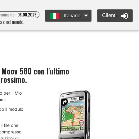
ornamento::
06.08.2026
Clienti
Italiano
pa e nel mondo.
 Moov 580
con l'ultimo
prossimo.
o per il Mio
om.
do il modulo
l file che
decompresso,
ruzioni di