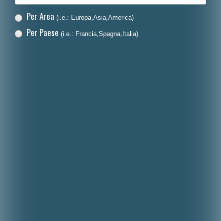
Per Area
(i.e.: Europa,Asia,America)
Per Paese
(i.e.: Francia,Spagna,Italia)