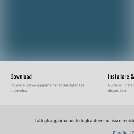
Download
Installare 
Ricevi le ultime aggiornamento del database
Guida all´insta
autovelox
dispositivo
Tutti gli aggiornamenti degli autovelox fissi e mobili
Español
|