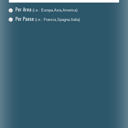
Per Area
(i.e.: Europa,Asia,America)
Per Paese
(i.e.: Francia,Spagna,Italia)