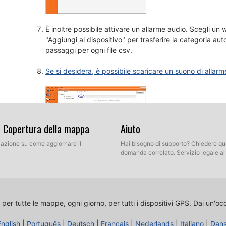
È inoltre possibile attivare un allarme audio. Scegli un w
"Aggiungi al dispositivo" per trasferire la categoria a
passaggi per ogni file csv.
Se si desidera, è possibile scaricare un suono di allarm
& Copertura della mappa
Aiuto
llazione su come aggiornare il
Hai bisogno di supporto? Chiedere qu
domanda correlato. Servizio legale a
 per tutte le mappe, ogni giorno, per tutti i dispositivi GPS.
Dai un'oc
English
|
Português
|
Deutsch
|
Français
|
Nederlands
|
Italiano
|
Dan