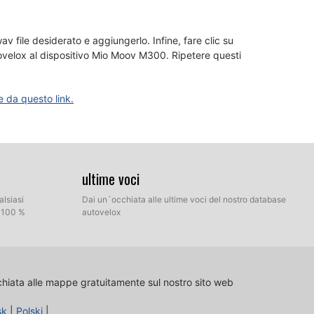
av file desiderato e aggiungerlo. Infine, fare clic su
utovelox al dispositivo Mio Moov M300. Ripetere questi
e da questo link.
ultime voci
alsiasi
Dai un´occhiata alle ultime voci del nostro database
l 100 %
autovelox
chiata alle mappe gratuitamente sul nostro sito web
sk
|
Polski
|