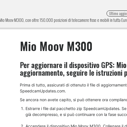
Ultimo aggi
e Mio Moov M300, con oltre 150.000 posizioni di telecamere fisse e mobili in tutta Eu
Mio Moov M300
Per aggiornare il dispositivo GPS:
Mio
aggiornamento, seguire le istruzioni 
Prima di tutto, assicurati di ottenuto il file di aggiornam
SpeedcamUpdates.com.
Se ancora non avete capito, si può ottenere ora compilan
Estrarre i file dal pacchetto zip SpeedcamUpdates. Se il
già decompresso, e si può continuare con la fase succes
Accendere il dispositivo Mio Moov M300. Collegare il 