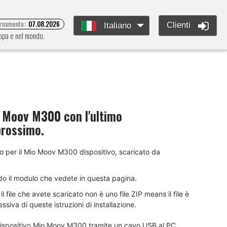
ornamento::
07.08.2026
Clienti
Italiano
ropa e nel mondo.
 Moov M300
con l'ultimo
prossimo.
ento per il Mio Moov M300 dispositivo, scaricato da
do il modulo che vedete in questa pagina.
 file che avete scaricato non è uno file ZIP means il file è
siva di queste istruzioni di installazione.
dispositivo Mio Moov M300 tramite un cavo USB al PC.