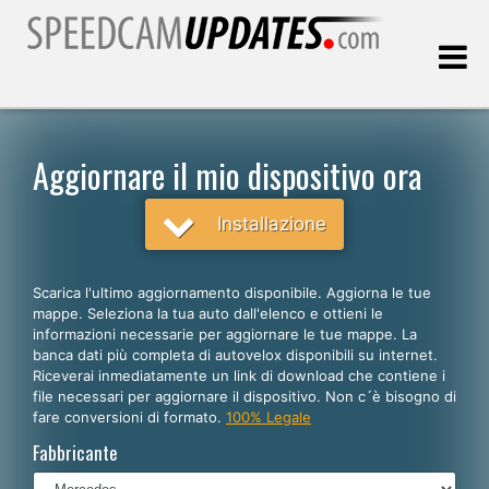
Ultimo aggiornamento::
10.08.2026
Aggiornare il mio dispositivo ora
Clienti
Installazione
SCEGLI LA LINGUA
Scarica l'ultimo aggiornamento disponibile. Aggiorna le tue
mappe. Seleziona la tua auto dall'elenco e ottieni le
Italiano
informazioni necessarie per aggiornare le tue mappe. La
banca dati più completa di autovelox disponibili su internet.
English
Riceverai inmediatamente un link di download che contiene i
file necessari per aggiornare il dispositivo. Non c´è bisogno di
Español
fare conversioni di formato.
100% Legale
Português
Fabbricante
Deutsch