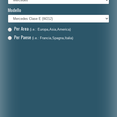
Français
Modello
Polski
Nederlands
Per Area
(i.e.: Europa,Asia,America)
Dansk
Per Paese
(i.e.: Francia,Spagna,Italia)