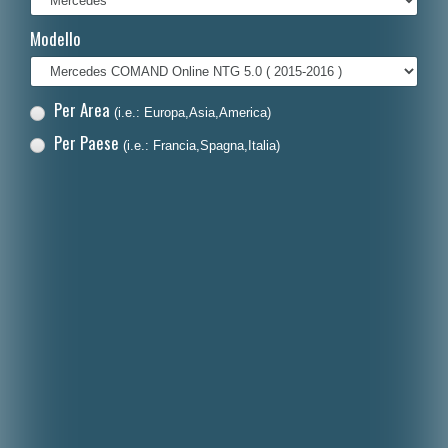
Français
Modello
Polski
Nederlands
Per Area
(i.e.: Europa,Asia,America)
Dansk
Per Paese
(i.e.: Francia,Spagna,Italia)