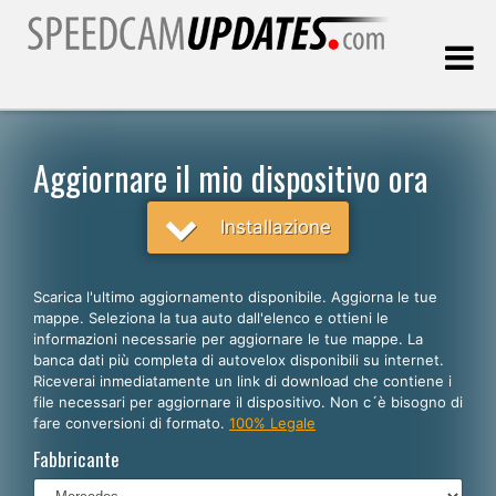
Ultimo aggiornamento::
06.08.2026
Aggiornare il mio dispositivo ora
Clienti
Installazione
SCEGLI LA LINGUA
Scarica l'ultimo aggiornamento disponibile. Aggiorna le tue
mappe. Seleziona la tua auto dall'elenco e ottieni le
Italiano
informazioni necessarie per aggiornare le tue mappe. La
banca dati più completa di autovelox disponibili su internet.
English
Riceverai inmediatamente un link di download che contiene i
file necessari per aggiornare il dispositivo. Non c´è bisogno di
Español
fare conversioni di formato.
100% Legale
Português
Fabbricante
Deutsch