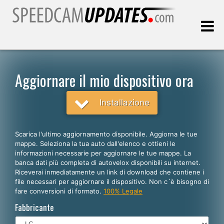
Ultimo aggiornamento::
08.08.2026
Aggiornare il mio dispositivo ora
Clienti
Installazione
SCEGLI LA LINGUA
Scarica l'ultimo aggiornamento disponibile. Aggiorna le tue
mappe. Seleziona la tua auto dall'elenco e ottieni le
Italiano
informazioni necessarie per aggiornare le tue mappe. La
banca dati più completa di autovelox disponibili su internet.
English
Riceverai inmediatamente un link di download che contiene i
file necessari per aggiornare il dispositivo. Non c´è bisogno di
Español
fare conversioni di formato.
100% Legale
Português
Fabbricante
Deutsch