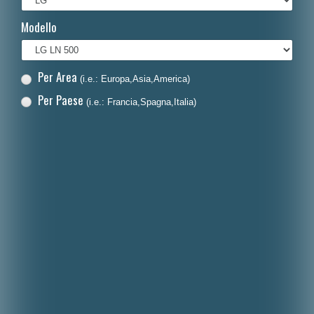
Français
Modello
Polski
Nederlands
Per Area
(i.e.: Europa,Asia,America)
Dansk
Per Paese
(i.e.: Francia,Spagna,Italia)