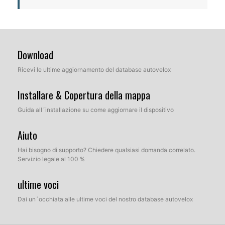
Download
Ricevi le ultime aggiornamento del database autovelox
Installare & Copertura della mappa
Guida all´installazione su come aggiornare il dispositivo
Aiuto
Hai bisogno di supporto? Chiedere qualsiasi domanda correlato.
Servizio legale al 100 %
ultime voci
Dai un´occhiata alle ultime voci del nostro database autovelox