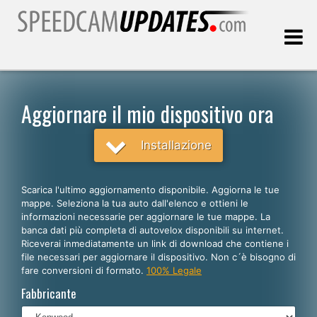
Ultimo aggiornamento::
07.08.2026
Aggiornare il mio dispositivo ora
Clienti
Installazione
SCEGLI LA LINGUA
Scarica l'ultimo aggiornamento disponibile. Aggiorna le tue
mappe. Seleziona la tua auto dall'elenco e ottieni le
Italiano
informazioni necessarie per aggiornare le tue mappe. La
banca dati più completa di autovelox disponibili su internet.
English
Riceverai inmediatamente un link di download che contiene i
file necessari per aggiornare il dispositivo. Non c´è bisogno di
Español
fare conversioni di formato.
100% Legale
Português
Fabbricante
Deutsch