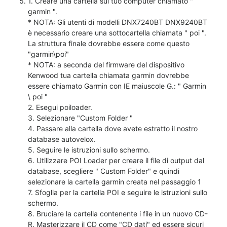
1. Creare una cartella sul tuo computer chiamato "
garmin ".
* NOTA: Gli utenti di modelli DNX7240BT DNX9240BT
è necessario creare una sottocartella chiamata " poi ".
La struttura finale dovrebbe essere come questo
"garmin\poi"
* NOTA: a seconda del firmware del dispositivo
Kenwood tua cartella chiamata garmin dovrebbe
essere chiamato Garmin con IE maiuscole G.: " Garmin
\ poi "
2. Esegui poiloader.
3. Selezionare "Custom Folder "
4. Passare alla cartella dove avete estratto il nostro
database autovelox.
5. Seguire le istruzioni sullo schermo.
6. Utilizzare POI Loader per creare il file di output dal
database, scegliere " Custom Folder" e quindi
selezionare la cartella garmin creata nel passaggio 1
7. Sfoglia per la cartella POI e seguire le istruzioni sullo
schermo.
8. Bruciare la cartella contenente i file in un nuovo CD-
R. Masterizzare il CD come "CD dati" ed essere sicuri