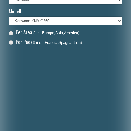
Français
Modello
Polski
Nederlands
Per Area
(i.e.: Europa,Asia,America)
Dansk
Per Paese
(i.e.: Francia,Spagna,Italia)