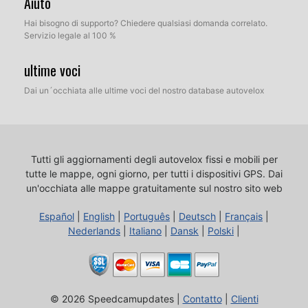
Aiuto
Hai bisogno di supporto? Chiedere qualsiasi domanda correlato.
Servizio legale al 100 %
ultime voci
Dai un´occhiata alle ultime voci del nostro database autovelox
Tutti gli aggiornamenti degli autovelox fissi e mobili per
tutte le mappe, ogni giorno, per tutti i dispositivi GPS.
Dai
un'occhiata alle mappe gratuitamente sul nostro sito web
Español
|
English
|
Português
|
Deutsch
|
Français
|
Nederlands
|
Italiano
|
Dansk
|
Polski
|
© 2026 Speedcamupdates |
Contatto
|
Clienti