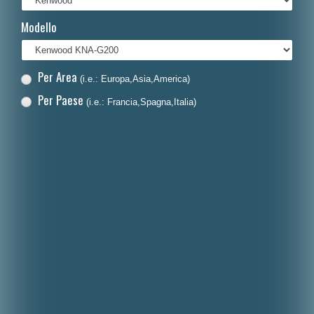
Français
Modello
Polski
Nederlands
Per Area
(i.e.: Europa,Asia,America)
Dansk
Per Paese
(i.e.: Francia,Spagna,Italia)