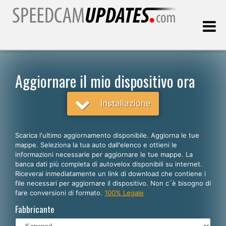
Ultimo aggiornamento::
06.08.2026
Aggiornare il mio dispositivo ora
Clienti
Installazione
SCEGLI LA LINGUA
Scarica l'ultimo aggiornamento disponibile. Aggiorna le tue
mappe. Seleziona la tua auto dall'elenco e ottieni le
Italiano
informazioni necessarie per aggiornare le tue mappe. La
banca dati più completa di autovelox disponibili su internet.
English
Riceverai inmediatamente un link di download che contiene i
file necessari per aggiornare il dispositivo. Non c´è bisogno di
Español
fare conversioni di formato.
100% Legale
Português
Fabbricante
Deutsch