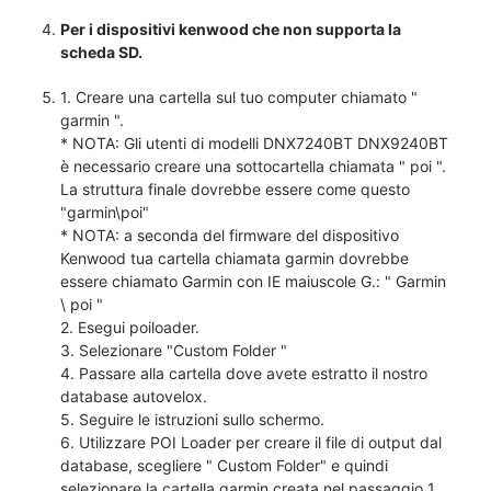
Per i dispositivi kenwood che non supporta la
scheda SD.
1. Creare una cartella sul tuo computer chiamato "
garmin ".
* NOTA: Gli utenti di modelli DNX7240BT DNX9240BT
è necessario creare una sottocartella chiamata " poi ".
La struttura finale dovrebbe essere come questo
"garmin\poi"
* NOTA: a seconda del firmware del dispositivo
Kenwood tua cartella chiamata garmin dovrebbe
essere chiamato Garmin con IE maiuscole G.: " Garmin
\ poi "
2. Esegui poiloader.
3. Selezionare "Custom Folder "
4. Passare alla cartella dove avete estratto il nostro
database autovelox.
5. Seguire le istruzioni sullo schermo.
6. Utilizzare POI Loader per creare il file di output dal
database, scegliere " Custom Folder" e quindi
selezionare la cartella garmin creata nel passaggio 1