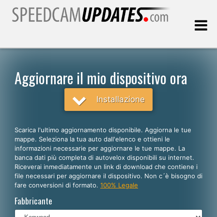
Ultimo aggiornamento::
07.08.2026
Aggiornare il mio dispositivo ora
Clienti
Installazione
SCEGLI LA LINGUA
Scarica l'ultimo aggiornamento disponibile. Aggiorna le tue
mappe. Seleziona la tua auto dall'elenco e ottieni le
Italiano
informazioni necessarie per aggiornare le tue mappe. La
banca dati più completa di autovelox disponibili su internet.
English
Riceverai inmediatamente un link di download che contiene i
file necessari per aggiornare il dispositivo. Non c´è bisogno di
Español
fare conversioni di formato.
100% Legale
Português
Fabbricante
Deutsch