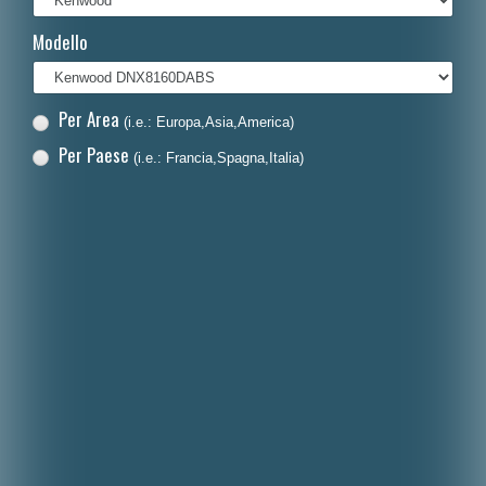
Français
Modello
Polski
Nederlands
Per Area
(i.e.: Europa,Asia,America)
Dansk
Per Paese
(i.e.: Francia,Spagna,Italia)