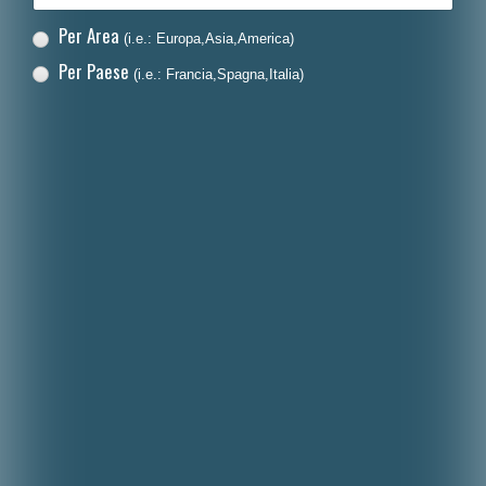
Per Area
(i.e.: Europa,Asia,America)
Per Paese
(i.e.: Francia,Spagna,Italia)