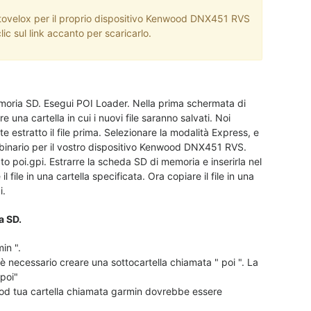
autovelox per il proprio dispositivo Kenwood DNX451 RVS
ic sul link accanto per scaricarlo.
memoria SD. Esegui POI Loader. Nella prima schermata di
una cartella in cui i nuovi file saranno salvati. Noi
 estratto il file prima. Selezionare la modalità Express, e
e binario per il vostro dispositivo Kenwood DNX451 RVS.
o poi.gpi. Estrarre la scheda SD di memoria e inserirla nel
le in una cartella specificata. Ora copiare il file in una
i.
a SD.
in ".
necessario creare una sottocartella chiamata " poi ". La
poi"
od tua cartella chiamata garmin dovrebbe essere