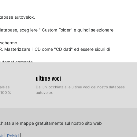
atabase autovelox.
l database, scegliere " Custom Folder" e quindi selezionare
o schermo.
-R. Masterizzare il CD come "CD dati" ed essere sicuri di
 automaticamente.
ultime voci
icina ad un autovelox, significa che probabilmente il
alsiasi
Dai un´occhiata alle ultime voci del nostro database
avigazione deve essere aggiornato.
l 100 %
autovelox
chiata alle mappe gratuitamente sul nostro sito web
sk
|
Polski
|
 tuo download. Ottieni l'accesso al pannello di controllo