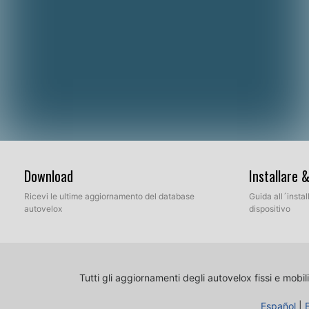
Download
Installare 
Ricevi le ultime aggiornamento del database
Guida all´insta
autovelox
dispositivo
Tutti gli aggiornamenti degli autovelox fissi e mobili
Español
|