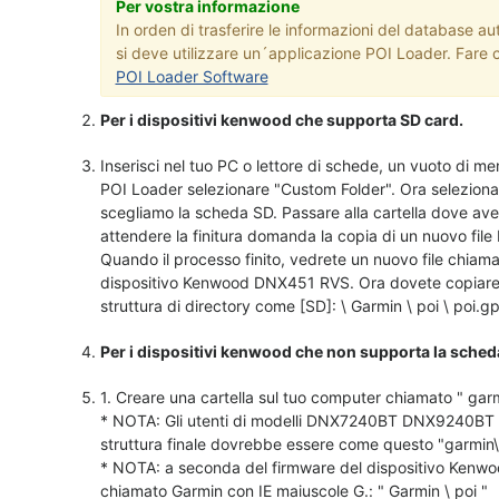
Per vostra informazione
In orden di trasferire le informazioni del database 
si deve utilizzare un´applicazione POI Loader. Fare cl
POI Loader Software
Per i dispositivi kenwood che supporta SD card.
Inserisci nel tuo PC o lettore di schede, un vuoto di 
POI Loader selezionare "Custom Folder". Ora selezionare 
scegliamo la scheda SD. Passare alla cartella dove avete
attendere la finitura domanda la copia di un nuovo fil
Quando il processo finito, vedrete un nuovo file chiamat
dispositivo Kenwood DNX451 RVS. Ora dovete copiare il fi
struttura di directory come [SD]: \ Garmin \ poi \ poi.gp
Per i dispositivi kenwood che non supporta la sched
1. Creare una cartella sul tuo computer chiamato " garm
* NOTA: Gli utenti di modelli DNX7240BT DNX9240BT è 
struttura finale dovrebbe essere come questo "garmin\
* NOTA: a seconda del firmware del dispositivo Kenwo
chiamato Garmin con IE maiuscole G.: " Garmin \ poi "