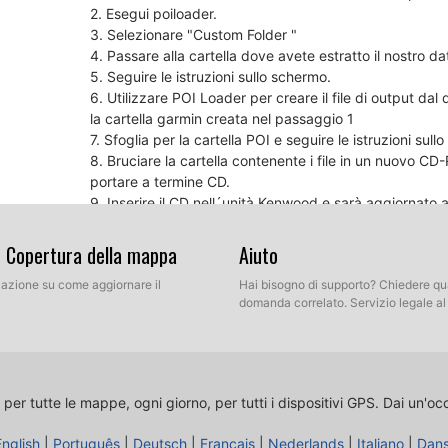
2. Esegui poiloader.
3. Selezionare "Custom Folder "
4. Passare alla cartella dove avete estratto il nostro d
5. Seguire le istruzioni sullo schermo.
6. Utilizzare POI Loader per creare il file di output da
la cartella garmin creata nel passaggio 1
7. Sfoglia per la cartella POI e seguire le istruzioni sull
8. Bruciare la cartella contenente i file in un nuovo CD
portare a termine CD.
9. Inserire il CD nell´unità Kenwood e sarà aggiornato
& Copertura della mappa
Aiuto
Per vostra informazione
Se si verifica che non vi è alcun suono quando si avv
llazione su come aggiornare il
Hai bisogno di supporto? Chiedere qu
firmware del dispositivo e forse il tuo software di n
domanda correlato. Servizio legale a
Kenwood Firmware Update
GPS Software Update
 per tutte le mappe, ogni giorno, per tutti i dispositivi GPS.
Dai un'oc
Per vostra informazione
English
|
Português
|
Deutsch
|
Français
|
Nederlands
|
Italiano
|
Dan
Ricordate che è possibile personalizzare gratuitamente il