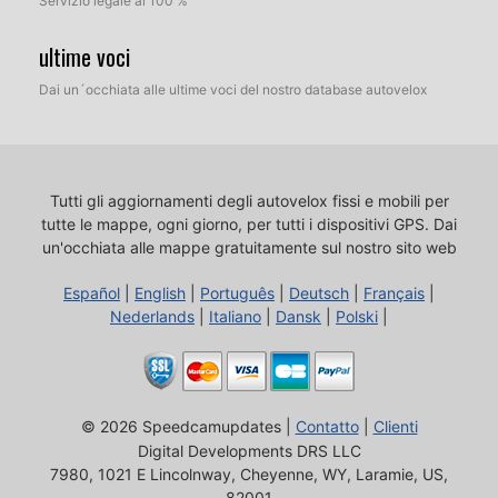
Servizio legale al 100 %
ultime voci
Dai un´occhiata alle ultime voci del nostro database autovelox
Tutti gli aggiornamenti degli autovelox fissi e mobili per
tutte le mappe, ogni giorno, per tutti i dispositivi GPS.
Dai
un'occhiata alle mappe gratuitamente sul nostro sito web
Español
|
English
|
Português
|
Deutsch
|
Français
|
Nederlands
|
Italiano
|
Dansk
|
Polski
|
© 2026 Speedcamupdates |
Contatto
|
Clienti
Digital Developments DRS LLC
7980, 1021 E Lincolnway, Cheyenne, WY, Laramie, US,
82001