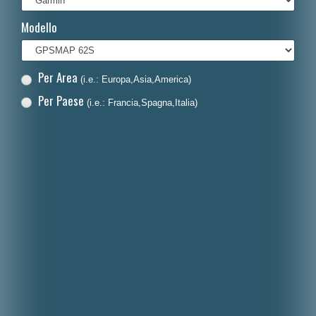
Français
Modello
Polski
Nederlands
Per Area
(i.e.: Europa,Asia,America)
Dansk
Per Paese
(i.e.: Francia,Spagna,Italia)