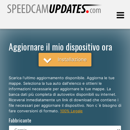
Ultimo aggiornamento::
08.08.2026
Aggiornare il mio dispositivo ora
Clienti
Installazione
SCEGLI LA LINGUA
Scarica l'ultimo aggiornamento disponibile. Aggiorna le tue
mappe. Seleziona la tua auto dall'elenco e ottieni le
Italiano
informazioni necessarie per aggiornare le tue mappe. La
banca dati più completa di autovelox disponibili su internet.
English
Riceverai inmediatamente un link di download che contiene i
file necessari per aggiornare il dispositivo. Non c´è bisogno di
Español
fare conversioni di formato.
100% Legale
Português
Fabbricante
Deutsch