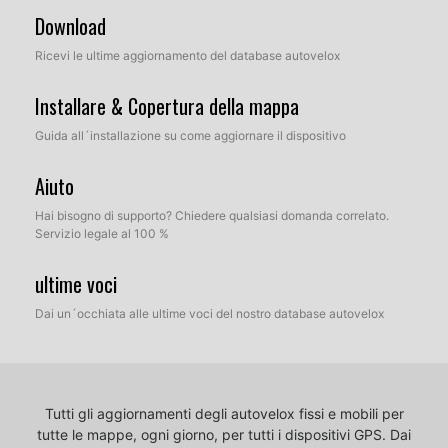
Download
Ricevi le ultime aggiornamento del database autovelox
Installare & Copertura della mappa
Guida all´installazione su come aggiornare il dispositivo
Aiuto
Hai bisogno di supporto? Chiedere qualsiasi domanda correlato.
Servizio legale al 100 %
ultime voci
Dai un´occhiata alle ultime voci del nostro database autovelox
Tutti gli aggiornamenti degli autovelox fissi e mobili per
tutte le mappe, ogni giorno, per tutti i dispositivi GPS.
Dai