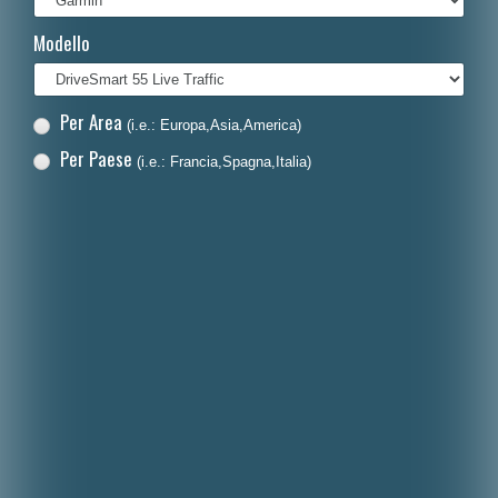
Français
Modello
Polski
Nederlands
Per Area
(i.e.: Europa,Asia,America)
Dansk
Per Paese
(i.e.: Francia,Spagna,Italia)