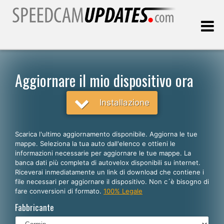
Ultimo aggiornamento::
07.08.2026
Aggiornare il mio dispositivo ora
Clienti
Installazione
SCEGLI LA LINGUA
Scarica l'ultimo aggiornamento disponibile. Aggiorna le tue
mappe. Seleziona la tua auto dall'elenco e ottieni le
Italiano
informazioni necessarie per aggiornare le tue mappe. La
banca dati più completa di autovelox disponibili su internet.
English
Riceverai inmediatamente un link di download che contiene i
file necessari per aggiornare il dispositivo. Non c´è bisogno di
Español
fare conversioni di formato.
100% Legale
Português
Fabbricante
Deutsch