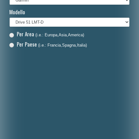
Français
Modello
Polski
Nederlands
Per Area
(i.e.: Europa,Asia,America)
Dansk
Per Paese
(i.e.: Francia,Spagna,Italia)