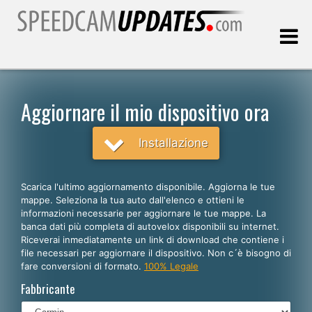
Ultimo aggiornamento::
07.08.2026
Aggiornare il mio dispositivo ora
Clienti
Installazione
SCEGLI LA LINGUA
Scarica l'ultimo aggiornamento disponibile. Aggiorna le tue
mappe. Seleziona la tua auto dall'elenco e ottieni le
Italiano
informazioni necessarie per aggiornare le tue mappe. La
banca dati più completa di autovelox disponibili su internet.
English
Riceverai inmediatamente un link di download che contiene i
file necessari per aggiornare il dispositivo. Non c´è bisogno di
Español
fare conversioni di formato.
100% Legale
Português
Fabbricante
Deutsch