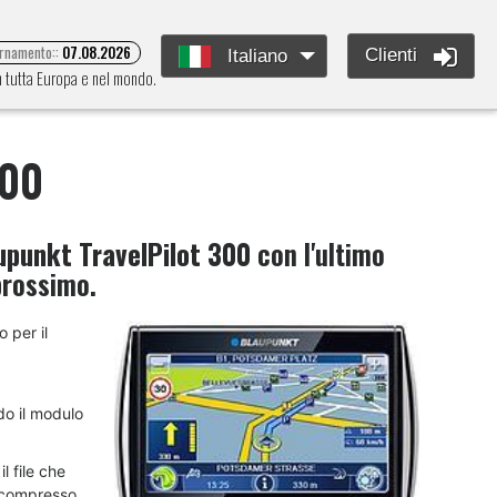
ornamento::
07.08.2026
Clienti
Italiano
in tutta Europa e nel mondo.
300
upunkt TravelPilot 300
con l'ultimo
prossimo.
o per il
do il modulo
l file che
decompresso,