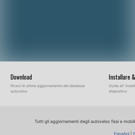
Download
Installare 
Ricevi le ultime aggiornamento del database
Guida all´insta
autovelox
dispositivo
Tutti gli aggiornamenti degli autovelox fissi e mobili
Español
|