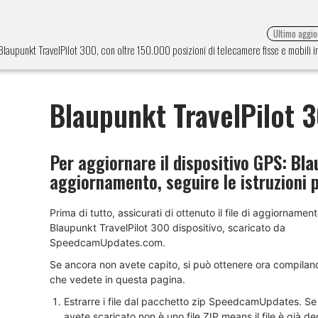
Ultimo aggi
 Blaupunkt TravelPilot 300, con oltre 150.000 posizioni di telecamere fisse e mobili 
Blaupunkt TravelPilot 
Per aggiornare il dispositivo GPS:
Bla
aggiornamento, seguire le istruzioni 
Prima di tutto, assicurati di ottenuto il file di aggiornament
Blaupunkt TravelPilot 300 dispositivo, scaricato da
SpeedcamUpdates.com.
Se ancora non avete capito, si può ottenere ora compilan
che vedete in questa pagina.
Estrarre i file dal pacchetto zip SpeedcamUpdates. Se i
avete scaricato non è uno file ZIP means il file è già 