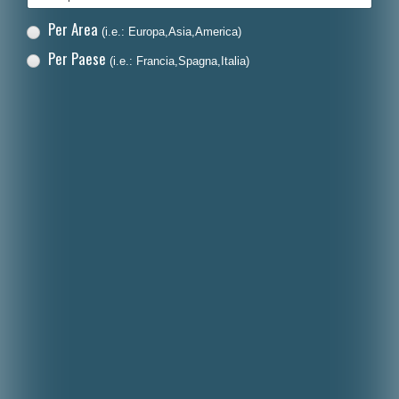
Per Area
(i.e.: Europa,Asia,America)
Per Paese
(i.e.: Francia,Spagna,Italia)