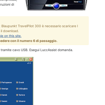
ruzioni di
ox Blaupunkt TravelPilot 300 è necessario scaricare l
 il download.
e on this site.
ocedere con il numero 6 di passaggio.
 PC tramite cavo USB. Esegui LuccAssist domanda.