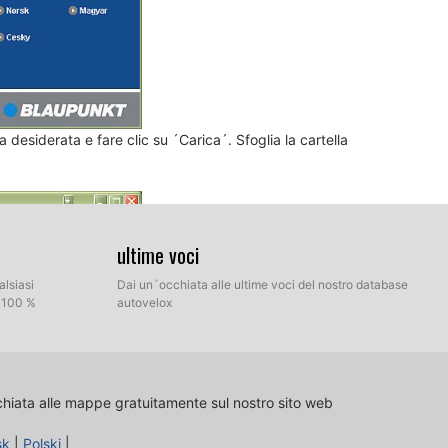
 desiderata e fare clic su ´Carica´. Sfoglia la cartella
ultime voci
alsiasi
Dai un´occhiata alle ultime voci del nostro database
l 100 %
autovelox
chiata alle mappe gratuitamente sul nostro sito web
sk
|
Polski
|