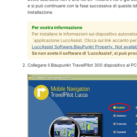
e si può continuare con la fase successiva di queste ist
installazione.
Per vostra informazione
Per installare le informazioni sul dispositivo autovel
´applicazione LuccAssist. Clicca sul link accanto per
LuccAssist Software.BlauPunkt Property. Not availabl
Se non avete il software di 'LuccAssist', si può pr
Collegare il Blaupunkt TravelPilot 300 dispositivo al