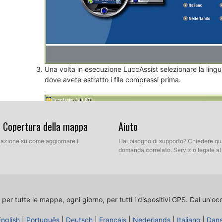
Una volta in esecuzione LuccAssist selezionare la lingua
dove avete estratto i file compressi prima.
& Copertura della mappa
Aiuto
llazione su come aggiornare il
Hai bisogno di supporto? Chiedere qu
domanda correlato. Servizio legale a
 per tutte le mappe, ogni giorno, per tutti i dispositivi GPS.
Dai un'oc
English
|
Português
|
Deutsch
|
Français
|
Nederlands
|
Italiano
|
Dan