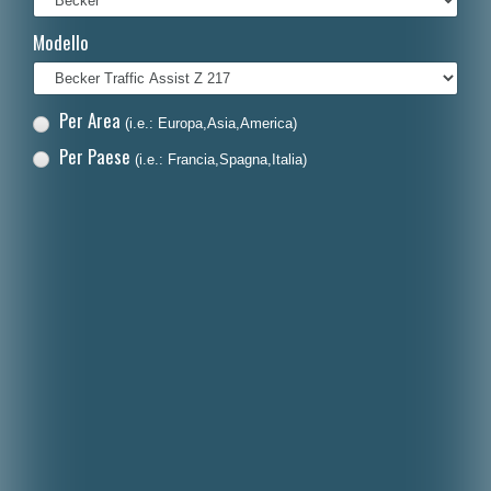
Français
Modello
Polski
Nederlands
Per Area
(i.e.: Europa,Asia,America)
Dansk
Per Paese
(i.e.: Francia,Spagna,Italia)