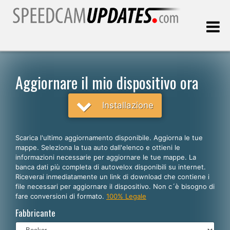
Ultimo aggiornamento::
08.08.2026
Aggiornare il mio dispositivo ora
Clienti
Installazione
SCEGLI LA LINGUA
Scarica l'ultimo aggiornamento disponibile. Aggiorna le tue
mappe. Seleziona la tua auto dall'elenco e ottieni le
Italiano
informazioni necessarie per aggiornare le tue mappe. La
banca dati più completa di autovelox disponibili su internet.
English
Riceverai inmediatamente un link di download che contiene i
file necessari per aggiornare il dispositivo. Non c´è bisogno di
Español
fare conversioni di formato.
100% Legale
Português
Fabbricante
Deutsch