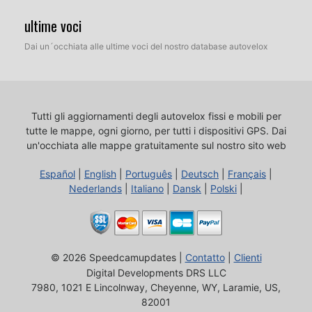
ultime voci
Dai un´occhiata alle ultime voci del nostro database autovelox
Tutti gli aggiornamenti degli autovelox fissi e mobili per
tutte le mappe, ogni giorno, per tutti i dispositivi GPS.
Dai
un'occhiata alle mappe gratuitamente sul nostro sito web
Español
|
English
|
Português
|
Deutsch
|
Français
|
Nederlands
|
Italiano
|
Dansk
|
Polski
|
© 2026 Speedcamupdates |
Contatto
|
Clienti
Digital Developments DRS LLC
7980, 1021 E Lincolnway, Cheyenne, WY, Laramie, US,
82001