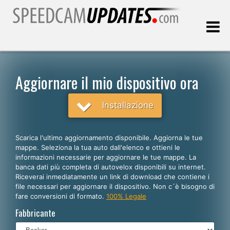
Ultimo aggiornamento::
07.08.2026
Aggiornare il mio dispositivo ora
Clienti
Installazione
SCEGLI LA LINGUA
Scarica l'ultimo aggiornamento disponibile. Aggiorna le tue
mappe. Seleziona la tua auto dall'elenco e ottieni le
Italiano
informazioni necessarie per aggiornare le tue mappe. La
banca dati più completa di autovelox disponibili su internet.
English
Riceverai inmediatamente un link di download che contiene i
file necessari per aggiornare il dispositivo. Non c´è bisogno di
Español
fare conversioni di formato.
100% Legale
Português
Fabbricante
Deutsch