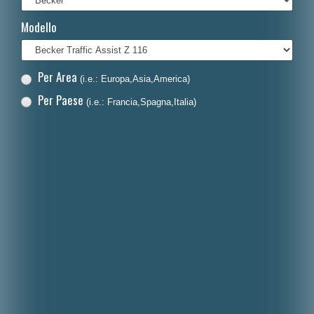
Français
Modello
Polski
Nederlands
Per Area
(i.e.: Europa,Asia,America)
Dansk
Per Paese
(i.e.: Francia,Spagna,Italia)