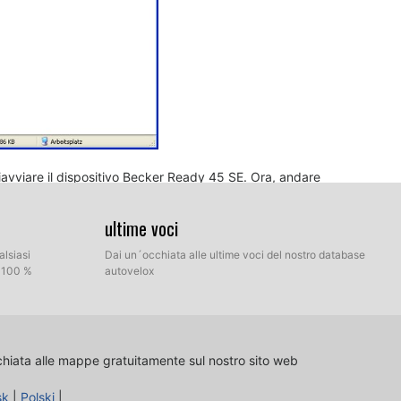
iavviare il dispositivo Becker Ready 45 SE. Ora, andare
un nuovo menu è stato creato. Vai su "Impostazioni /
azioni / Impostazioni di navigazione / autovelox". Doppio
ultime voci
referenze.
alsiasi
Dai un´occhiata alle ultime voci del nostro database
l 100 %
autovelox
chiata alle mappe gratuitamente sul nostro sito web
sk
|
Polski
|