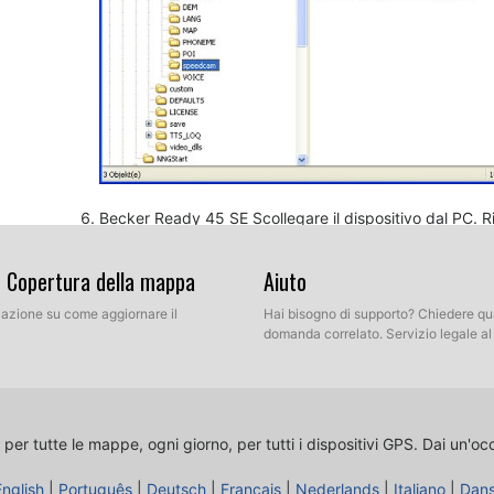
Becker Ready 45 SE Scollegare il dispositivo dal PC. R
fuori per ottenere una copertura GPS. Controllare che 
Impostazioni di navigazione / spot Pericolo" e "Impost
& Copertura della mappa
Aiuto
controllare che ogni opzione viene regolato le vostre p
llazione su come aggiornare il
Hai bisogno di supporto? Chiedere qu
domanda correlato. Servizio legale a
 per tutte le mappe, ogni giorno, per tutti i dispositivi GPS.
Dai un'oc
English
|
Português
|
Deutsch
|
Français
|
Nederlands
|
Italiano
|
Dan