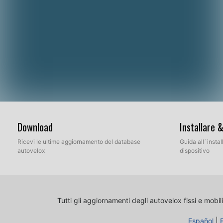
Download
Installare 
Ricevi le ultime aggiornamento del database
Guida all´insta
autovelox
dispositivo
Tutti gli aggiornamenti degli autovelox fissi e mobili
Español
|