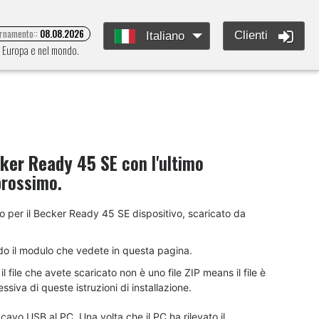
ornamento::
08.08.2026
Clienti
Italiano
ta Europa e nel mondo.
ker Ready 45 SE
con l'ultimo
prossimo.
nto per il Becker Ready 45 SE dispositivo, scaricato da
do il modulo che vedete in questa pagina.
 file che avete scaricato non è uno file ZIP means il file è
siva di queste istruzioni di installazione.
cavo USB al PC. Una volta che il PC ha rilevato il