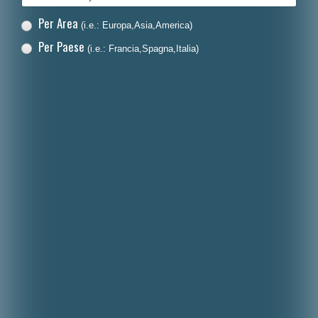
Per Area
(i.e.: Europa,Asia,America)
Per Paese
(i.e.: Francia,Spagna,Italia)