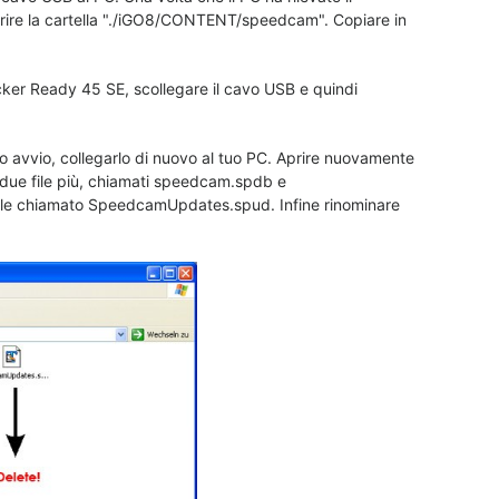
prire la cartella "./iGO8/CONTENT/speedcam". Copiare in
Becker Ready 45 SE, scollegare il cavo USB e quindi
o avvio, collegarlo di nuovo al tuo PC. Aprire nuovamente
due file più, chiamati speedcam.spdb e
file chiamato SpeedcamUpdates.spud. Infine rinominare