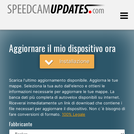
Ultimo aggiornamento::
06.08.2026
Aggiornare il mio dispositivo ora
Clienti
Installazione
SCEGLI LA LINGUA
Scarica l'ultimo aggiornamento disponibile. Aggiorna le tue
mappe. Seleziona la tua auto dall'elenco e ottieni le
Italiano
informazioni necessarie per aggiornare le tue mappe. La
banca dati più completa di autovelox disponibili su internet.
English
Riceverai inmediatamente un link di download che contiene i
file necessari per aggiornare il dispositivo. Non c´è bisogno di
Español
fare conversioni di formato.
100% Legale
Português
Fabbricante
Deutsch