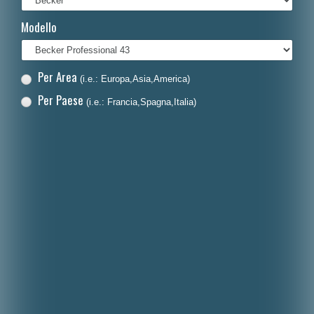
Français
Modello
Polski
Nederlands
Per Area
(i.e.: Europa,Asia,America)
Dansk
Per Paese
(i.e.: Francia,Spagna,Italia)