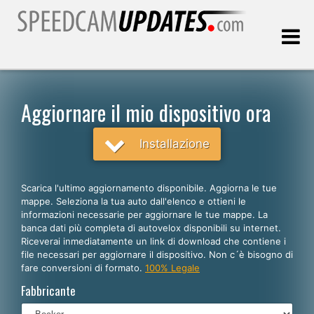
Ultimo aggiornamento::
08.08.2026
Aggiornare il mio dispositivo ora
Clienti
Installazione
SCEGLI LA LINGUA
Scarica l'ultimo aggiornamento disponibile. Aggiorna le tue
mappe. Seleziona la tua auto dall'elenco e ottieni le
Italiano
informazioni necessarie per aggiornare le tue mappe. La
banca dati più completa di autovelox disponibili su internet.
English
Riceverai inmediatamente un link di download che contiene i
file necessari per aggiornare il dispositivo. Non c´è bisogno di
Español
fare conversioni di formato.
100% Legale
Português
Fabbricante
Deutsch