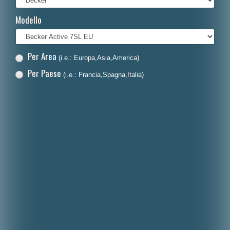
Français
Modello
Polski
Nederlands
Per Area
(i.e.: Europa,Asia,America)
Dansk
Per Paese
(i.e.: Francia,Spagna,Italia)