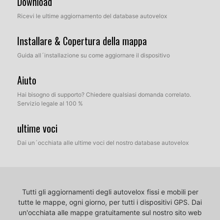
Download
Ricevi le ultime aggiornamento del database autovelox
Installare & Copertura della mappa
Guida all´installazione su come aggiornare il dispositivo
Aiuto
Hai bisogno di supporto? Chiedere qualsiasi domanda correlato.
Servizio legale al 100 %
ultime voci
Dai un´occhiata alle ultime voci del nostro database autovelox
Tutti gli aggiornamenti degli autovelox fissi e mobili per
tutte le mappe, ogni giorno, per tutti i dispositivi GPS.
Dai
un'occhiata alle mappe gratuitamente sul nostro sito web