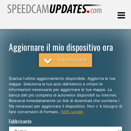
Ultimo aggiornamento::
08.08.2026
Aggiornare il mio dispositivo ora
Clienti
Installazione
SCEGLI LA LINGUA
Scarica l'ultimo aggiornamento disponibile. Aggiorna le tue
mappe. Seleziona la tua auto dall'elenco e ottieni le
Italiano
informazioni necessarie per aggiornare le tue mappe. La
banca dati più completa di autovelox disponibili su internet.
English
Riceverai inmediatamente un link di download che contiene i
file necessari per aggiornare il dispositivo. Non c´è bisogno di
Español
fare conversioni di formato.
100% Legale
Português
Fabbricante
Deutsch