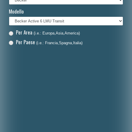
Français
Modello
Polski
Nederlands
Per Area
(i.e.: Europa,Asia,America)
Dansk
Per Paese
(i.e.: Francia,Spagna,Italia)