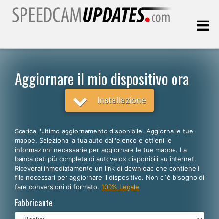
Ultimo aggiornamento::
07.08.2026
Aggiornare il mio dispositivo ora
Clienti
Installazione
SCEGLI LA LINGUA
Scarica l'ultimo aggiornamento disponibile. Aggiorna le tue
mappe. Seleziona la tua auto dall'elenco e ottieni le
Italiano
informazioni necessarie per aggiornare le tue mappe. La
banca dati più completa di autovelox disponibili su internet.
English
Riceverai inmediatamente un link di download che contiene i
file necessari per aggiornare il dispositivo. Non c´è bisogno di
Español
fare conversioni di formato.
100% Legale
Português
Fabbricante
Deutsch