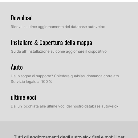
Download
Ricevi le ultime aggiornamento del database autovelox
Installare & Copertura della mappa
Guida all´installazione su come aggiornare il dispositivo
Aiuto
Hai bisogno di supporto? Chiedere qualsiasi domanda correlato.
Servizio legale al 100 %
ultime voci
Dai un´occhiata alle ultime voci del nostro database autovelox
Tutti gli aggiornamenti degli autovelox fissi e mobili per