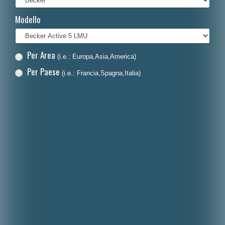
Français
Modello
Polski
Nederlands
Per Area
(i.e.: Europa,Asia,America)
Dansk
Per Paese
(i.e.: Francia,Spagna,Italia)