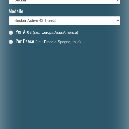
Français
Modello
Polski
Nederlands
Per Area
(i.e.: Europa,Asia,America)
Dansk
Per Paese
(i.e.: Francia,Spagna,Italia)