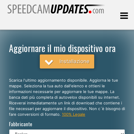
Ultimo aggiornamento::
08.08.2026
Aggiornare il mio dispositivo ora
Clienti
Installazione
SCEGLI LA LINGUA
Scarica l'ultimo aggiornamento disponibile. Aggiorna le tue
mappe. Seleziona la tua auto dall'elenco e ottieni le
Italiano
informazioni necessarie per aggiornare le tue mappe. La
banca dati più completa di autovelox disponibili su internet.
English
Riceverai inmediatamente un link di download che contiene i
file necessari per aggiornare il dispositivo. Non c´è bisogno di
Español
fare conversioni di formato.
100% Legale
Português
Fabbricante
Deutsch