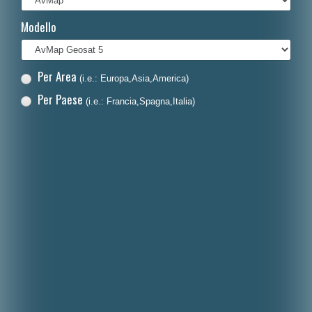
Français
Modello
Polski
Nederlands
Per Area
(i.e.: Europa,Asia,America)
Dansk
Per Paese
(i.e.: Francia,Spagna,Italia)