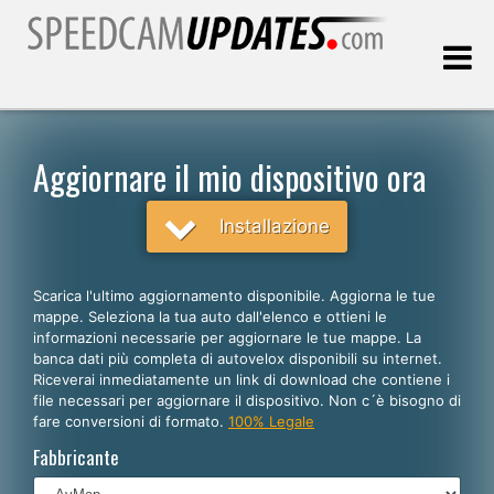
Ultimo aggiornamento::
09.08.2026
Aggiornare il mio dispositivo ora
Clienti
Installazione
SCEGLI LA LINGUA
Scarica l'ultimo aggiornamento disponibile. Aggiorna le tue
mappe. Seleziona la tua auto dall'elenco e ottieni le
Italiano
informazioni necessarie per aggiornare le tue mappe. La
banca dati più completa di autovelox disponibili su internet.
English
Riceverai inmediatamente un link di download che contiene i
file necessari per aggiornare il dispositivo. Non c´è bisogno di
Español
fare conversioni di formato.
100% Legale
Português
Fabbricante
Deutsch