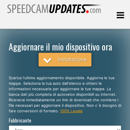
Ultimo aggiornamento::
09.08.2026
Aggiornare il mio dispositivo ora
Clienti
Installazione
SCEGLI LA LINGUA
Scarica l'ultimo aggiornamento disponibile. Aggiorna le tue
mappe. Seleziona la tua auto dall'elenco e ottieni le
Italiano
informazioni necessarie per aggiornare le tue mappe. La
banca dati più completa di autovelox disponibili su internet.
English
Riceverai inmediatamente un link di download che contiene i
file necessari per aggiornare il dispositivo. Non c´è bisogno di
Español
fare conversioni di formato.
100% Legale
Português
Fabbricante
Deutsch