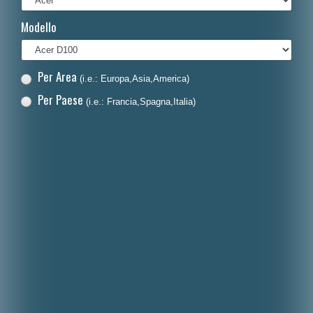
Français
Modello
Polski
Nederlands
Per Area
(i.e.: Europa,Asia,America)
Dansk
Per Paese
(i.e.: Francia,Spagna,Italia)